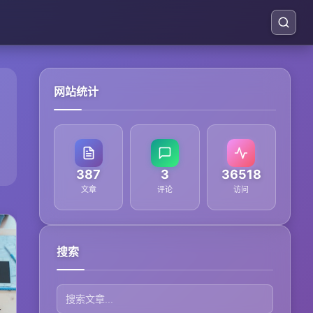
网站统计
387
3
36518
文章
评论
访问
搜索