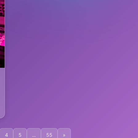
4
5
...
55
»