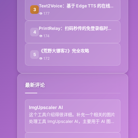
Text2Voice：基于 Edge TTS 的在线文本转语音工具
3
👁 177
PrintRelay：扫码秒传的免登录临时文件传输工具
4
👁 174
《荒野大镖客2》完全攻略
5
👁 172
最新评论
ImgUpscaler AI
这个工具介绍得很详细。补充一个相关的图片
处理工具 ImgUpscaler AI，主要用于 AI 图
片...