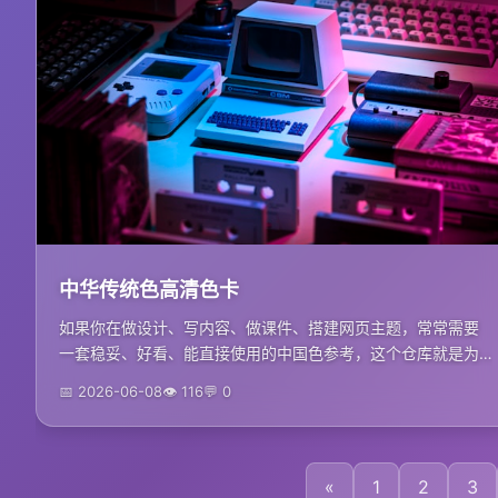
中华传统色高清色卡
如果你在做设计、写内容、做课件、搭建网页主题，常常需要
一套稳妥、好看、能直接使用的中国色参考，这个仓库就是为
这件事整理的。这里收录 742 张中华传统色高清色卡...
📅 2026-06-08
👁 116
💬 0
«
1
2
3