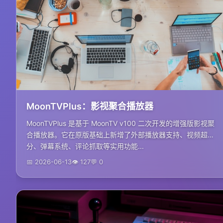
MoonTVPlus：影视聚合播放器
MoonTVPlus 是基于 MoonTV v100 二次开发的增强版影视聚
合播放器。它在原版基础上新增了外部播放器支持、视频超
分、弹幕系统、评论抓取等实用功能...
📅 2026-06-13
👁 127
💬 0