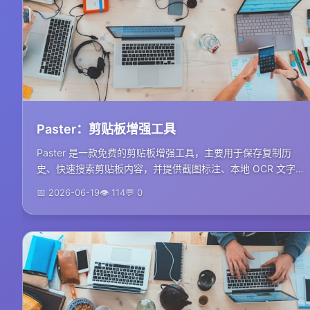
Paster：剪贴板增强工具
Paster 是一款免费的剪贴板增强工具，主要用于保存复制历
史、快速搜索剪贴板内容，并提供截图标注、本地 OCR 文字识
别、快捷短语和局域网共享等功能。地址：h...
📅 2026-06-19
👁 114
💬 0