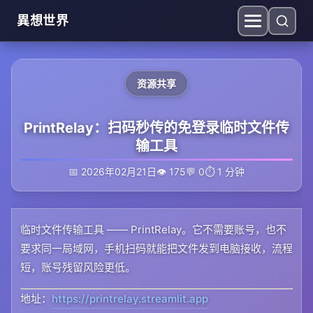
異想世界
资源共享
PrintRelay：扫码秒传的免登录临时文件传
输工具
📅 2026年02月21日
👁 175
💬 0
⏱️ 1 分钟
临时文件传输工具 —— PrintRelay。它不需要账号，也不
要求同一局域网，手机扫码就能把文件发到电脑接收，流程
短，账号残留风险更低。
地址：
https://printrelay.streamlit.app