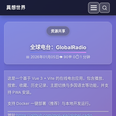
異想世界
资源共享
全球电台：GlobalRadio
📅 2026年01月05日
👁 90
💬 0
⏱️ 1 分钟
这是一个基于 Vue 3 + Vite 的在线电台应用，包含播放、
搜索、收藏、历史记录、主题切换与多国语言等功能，并支
持 PWA 安装。
支持 Docker 一键部署（推荐）与本地开发运行。
地址:
https://github.com/moli-xia/global-radio