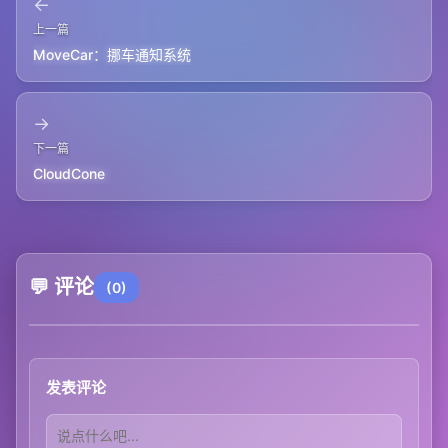
←
上一篇
MoveCar：挪车通知系统
→
下一篇
CloudCone
💬 评论
(0)
发表评论