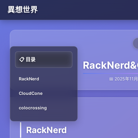
異想世界
📋 目录
RackNerd
RackNerd
📅 2025年11
CloudCone
colocrossing
RackNerd