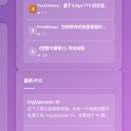
Text2Voice：基于 Edge TTS 的在线文本转语音工具
3
👁 173
PrintRelay：扫码秒传的免登录临时文件传输工具
4
👁 171
《荒野大镖客2》完全攻略
5
👁 169
最新评论
ImgUpscaler AI
这个工具介绍得很详细。补充一个相关的图片
处理工具 ImgUpscaler AI，主要用于 AI 图
片...