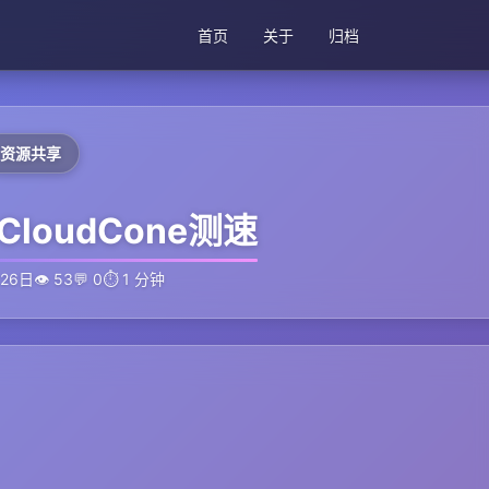
首页
关于
归档
资源共享
&CloudCone测速
月26日
👁 53
💬 0
⏱️ 1 分钟