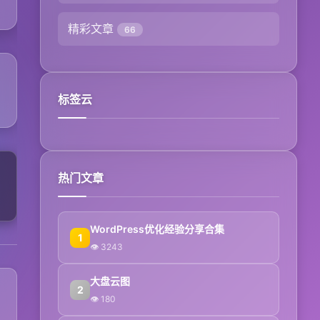
精彩文章
66
标签云
热门文章
WordPress优化经验分享合集
1
👁 3243
大盘云图
2
→
👁 180