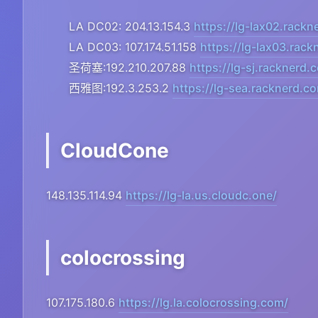
LA DC02: 204.13.154.3
https://lg-lax02.rackn
LA DC03: 107.174.51.158
https://lg-lax03.rac
圣荷塞:192.210.207.88
https://lg-sj.racknerd.
西雅图:192.3.253.2
https://lg-sea.racknerd.c
CloudCone
148.135.114.94
https://lg-la.us.cloudc.one/
colocrossing
107.175.180.6
https://lg.la.colocrossing.com/